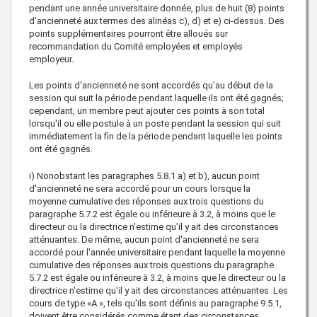
pendant une année universitaire donnée, plus de huit (8) points
d'ancienneté aux termes des alinéas c), d) et e) ci-dessus. Des
points supplémentaires pourront être alloués sur
recommandation du Comité employées et employés
employeur.
Les points d'ancienneté ne sont accordés qu'au début de la
session qui suit la période pendant laquelle ils ont été gagnés;
cependant, un membre peut ajouter ces points à son total
lorsqu'il ou elle postule à un poste pendant la session qui suit
immédiatement la fin de la période pendant laquelle les points
ont été gagnés.
i) Nonobstant les paragraphes 5.8.1 a) et b), aucun point
d'ancienneté ne sera accordé pour un cours lorsque la
moyenne cumulative des réponses aux trois questions du
paragraphe 5.7.2 est égale ou inférieure à 3.2, à moins que le
directeur ou la directrice n'estime qu'il y ait des circonstances
atténuantes. De même, aucun point d'ancienneté ne sera
accordé pour l'année universitaire pendant laquelle la moyenne
cumulative des réponses aux trois questions du paragraphe
5.7.2 est égale ou inférieure à 3.2, à moins que le directeur ou la
directrice n'estime qu'il y ait des circonstances atténuantes. Les
cours de type «A », tels qu'ils sont définis au paragraphe 9.5.1,
doivent être considérés comme étant des circonstances