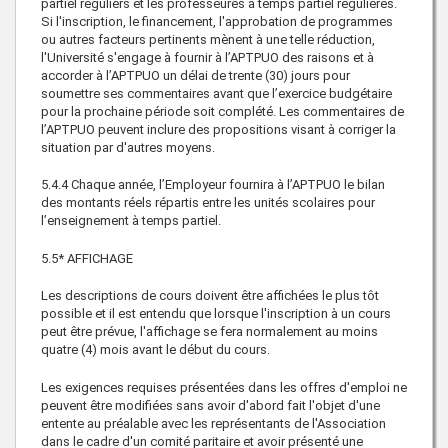
partiel réguliers et les professeures à temps partiel régulières.
Si l'inscription, le financement, l'approbation de programmes
ou autres facteurs pertinents mènent à une telle réduction,
l'Université s'engage à fournir à l’APTPUO des raisons et à
accorder à l’APTPUO un délai de trente (30) jours pour
soumettre ses commentaires avant que l’exercice budgétaire
pour la prochaine période soit complété. Les commentaires de
l’APTPUO peuvent inclure des propositions visant à corriger la
situation par d'autres moyens.
5.4.4 Chaque année, l’Employeur fournira à l’APTPUO le bilan
des montants réels répartis entre les unités scolaires pour
l’enseignement à temps partiel.
5.5* AFFICHAGE
Les descriptions de cours doivent être affichées le plus tôt
possible et il est entendu que lorsque l'inscription à un cours
peut être prévue, l'affichage se fera normalement au moins
quatre (4) mois avant le début du cours.
Les exigences requises présentées dans les offres d'emploi ne
peuvent être modifiées sans avoir d'abord fait l'objet d'une
entente au préalable avec les représentants de l'Association
dans le cadre d'un comité paritaire et avoir présenté une