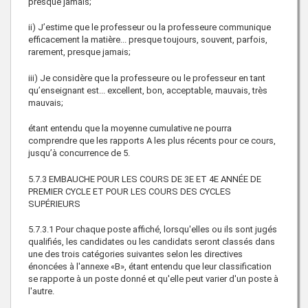
presque jamais;
ii) J’estime que le professeur ou la professeure communique
efficacement la matière... presque toujours, souvent, parfois,
rarement, presque jamais;
iii) Je considère que la professeure ou le professeur en tant
qu’enseignant est... excellent, bon, acceptable, mauvais, très
mauvais;
étant entendu que la moyenne cumulative ne pourra
comprendre que les rapports A les plus récents pour ce cours,
jusqu’à concurrence de 5.
5.7.3 EMBAUCHE POUR LES COURS DE 3E ET 4E ANNÉE DE
PREMIER CYCLE ET POUR LES COURS DES CYCLES
SUPÉRIEURS
5.7.3.1 Pour chaque poste affiché, lorsqu'elles ou ils sont jugés
qualifiés, les candidates ou les candidats seront classés dans
une des trois catégories suivantes selon les directives
énoncées à l'annexe «B», étant entendu que leur classification
se rapporte à un poste donné et qu'elle peut varier d'un poste à
l'autre.