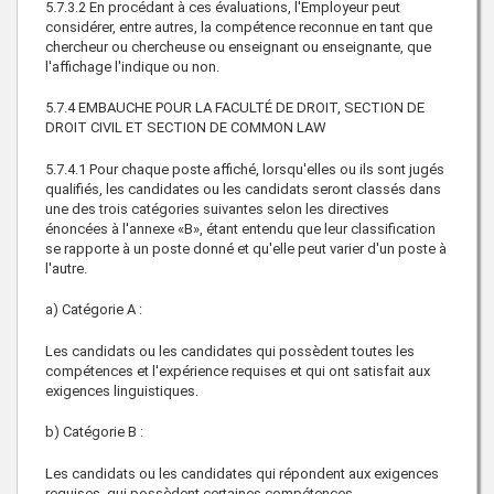
5.7.3.2 En procédant à ces évaluations, l'Employeur peut
considérer, entre autres, la compétence reconnue en tant que
chercheur ou chercheuse ou enseignant ou enseignante, que
l'affichage l'indique ou non.
5.7.4 EMBAUCHE POUR LA FACULTÉ DE DROIT, SECTION DE
DROIT CIVIL ET SECTION DE COMMON LAW
5.7.4.1 Pour chaque poste affiché, lorsqu'elles ou ils sont jugés
qualifiés, les candidates ou les candidats seront classés dans
une des trois catégories suivantes selon les directives
énoncées à l'annexe «B», étant entendu que leur classification
se rapporte à un poste donné et qu'elle peut varier d'un poste à
l'autre.
a) Catégorie A :
Les candidats ou les candidates qui possèdent toutes les
compétences et l'expérience requises et qui ont satisfait aux
exigences linguistiques.
b) Catégorie B :
Les candidats ou les candidates qui répondent aux exigences
requises, qui possèdent certaines compétences