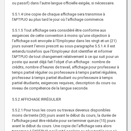
ou passif) dans l'autre langue officielle exigée, si nécessaire.
5.5.1.4 Une copie de chaque affichage sera transmise à
l’APTPUO au plus tard le jour où l'affichage commence.
5.5.1.5 Tout affichage sera considéré être conforme aux
exigences de cette convention à moins qu'une objection à
l'affichage soit envoyée à l'Employeur dans les vingt-et-un (21)
jours suivant l'envoi prescrit au sous-paragraphe 5.5.1.4. Il est
entendu toutefois que l'Employeur doit identifier et informer
l’APTPUO de tout changement relativement à ce qui suit pour un
poste qui aurait déjà fait l'objet d'un affichage : nombre de
crédits, nombre d’heures de travail, affichage pour professeur à
temps partiel régulier ou professeure à temps partiel régulière,
professeur à temps partiel étudiant ou professeure à temps
partiel étudiante, exigences requises, description du cours ou
niveau de compétence de la langue seconde.
5.5.2 AFFICHAGE IRRÉGULIER
5.5.2.1 Pour tous les cours ou travaux devenus disponibles
moins de trente (30) jours avant le début du cours, la durée de
l'affichage peut être réduite pour se terminer quinze (15) jours
avant le début du cours. Une copie de l'affichage sera alors