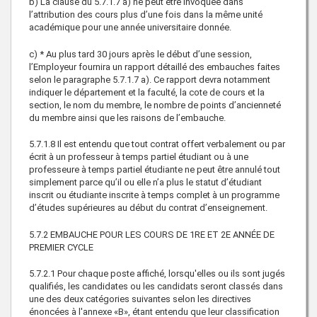
b) La clause du 5.7.1.7 a) ne peut être invoquée dans
l’attribution des cours plus d’une fois dans la même unité
académique pour une année universitaire donnée.
c) * Au plus tard 30 jours après le début d’une session,
l’Employeur fournira un rapport détaillé des embauches faites
selon le paragraphe 5.7.1.7 a). Ce rapport devra notamment
indiquer le département et la faculté, la cote de cours et la
section, le nom du membre, le nombre de points d’ancienneté
du membre ainsi que les raisons de l’embauche.
5.7.1.8 Il est entendu que tout contrat offert verbalement ou par
écrit à un professeur à temps partiel étudiant ou à une
professeure à temps partiel étudiante ne peut être annulé tout
simplement parce qu’il ou elle n’a plus le statut d’étudiant
inscrit ou étudiante inscrite à temps complet à un programme
d’études supérieures au début du contrat d’enseignement.
5.7.2 EMBAUCHE POUR LES COURS DE 1RE ET 2E ANNÉE DE
PREMIER CYCLE
5.7.2.1 Pour chaque poste affiché, lorsqu'elles ou ils sont jugés
qualifiés, les candidates ou les candidats seront classés dans
une des deux catégories suivantes selon les directives
énoncées à l'annexe «B», étant entendu que leur classification