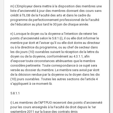
m) L'Employeur devra mettre à la disposition des membres une
liste d'ancienneté à jour des membres donnant des cours sans
crédit à l'ILOB de la Faculté des arts et dans le cadre du
programme de perfectionnement professionnel de la Faculté
de l'éducation au plus tard le 30 juin de chaque année.
n) Lorsque le doyen ou la doyenne a l'intention de retenir les
points d'ancienneté selon le 5.8.1 (i), il ou elle doit informer le
membre par écrit et l'aviser qu'il ou elle doit écrire au directeur
ou à la directrice du programme, ou au chef de secteur dans
les dix jours (10) ouvrables suivant la réception de la lettre du
doyen ou de la doyenne, conformément au 4.3.1.1, afin
d'exposer toute circonstances atténuantes que le membre
considère pertinente. Toute correspondance à ce sujet sera
versée au dossier du membre. Le membre sera avisé par écrit
de la décision rendue par la doyenne ou le doyen dans les dix
(10) jours ouvrables. Toutes les autres sections de l'article 4
s'appliquent à ce moment-là.
5.8.1.1
i) Les membres de l’APTPUO recevront des points d’ancienneté
pour les cours enseignés à la Faculté de droit depuis le 1er
septembre 2011 sur la base des contrats émis