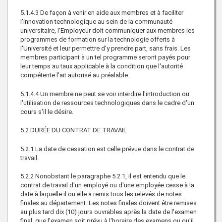
5.1.4.3 De façon à venir en aide aux membres et à faciliter
l'innovation technologique au sein de la communauté
universitaire, l'Employeur doit communiquer aux membres les
programmes de formation sur la technologie offerts à
l'Université et leur permettre d'y prendre part, sans frais. Les
membres participant à un tel programme seront payés pour
leur temps au taux applicable à la condition que l'autorité
compétente l'ait autorisé au préalable.
5.1.4.4 Un membre ne peut se voir interdire l'introduction ou
l'utilisation de ressources technologiques dans le cadre d'un
cours s'il le désire.
5.2 DURÉE DU CONTRAT DE TRAVAIL
5.2.1 La date de cessation est celle prévue dans le contrat de
travail.
5.2.2 Nonobstant le paragraphe 5.2.1, il est entendu que le
contrat de travail d'un employé ou d'une employée cesse à la
date à laquelle il ou elle a remis tous les relevés de notes
finales au département. Les notes finales doivent être remises
au plus tard dix (10) jours ouvrables après la date de l'examen
final, que l'examen soit prévu à l'horaire des examens ou qu'il