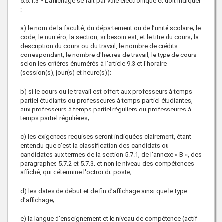
5.5.1.3 * L'affichage se fait par voie électronique et doit indiquer
:
a) le nom de la faculté, du département ou de l’unité scolaire; le
code, le numéro, la section, si besoin est, et le titre du cours; la
description du cours ou du travail, le nombre de crédits
correspondant, le nombre d'heures de travail, le type de cours
selon les critères énumérés à l’article 9.3 et l'horaire
(session(s), jour(s) et heure(s));
b) si le cours ou le travail est offert aux professeurs à temps
partiel étudiants ou professeures à temps partiel étudiantes,
aux professeurs à temps partiel réguliers ou professeures à
temps partiel régulières;
c) les exigences requises seront indiquées clairement, étant
entendu que c'est la classification des candidats ou
candidates aux termes de la section 5.7.1, de l'annexe « B », des
paragraphes 5.7.2 et 5.7.3, et non le niveau des compétences
affiché, qui détermine l'octroi du poste;
d) les dates de début et de fin d’affichage ainsi que le type
d’affichage;
e) la langue d'enseignement et le niveau de compétence (actif