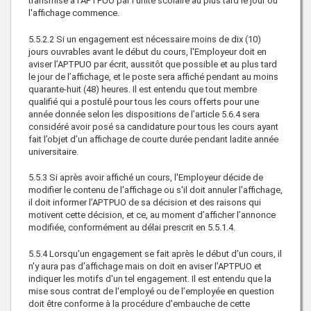
transmise à l’APTPUO par l’unité scolaire au plus tard le jour où
l'affichage commence.
5.5.2.2 Si un engagement est nécessaire moins de dix (10)
jours ouvrables avant le début du cours, l'Employeur doit en
aviser l’APTPUO par écrit, aussitôt que possible et au plus tard
le jour de l’affichage, et le poste sera affiché pendant au moins
quarante-huit (48) heures. Il est entendu que tout membre
qualifié qui a postulé pour tous les cours offerts pour une
année donnée selon les dispositions de l’article 5.6.4 sera
considéré avoir posé sa candidature pour tous les cours ayant
fait l’objet d’un affichage de courte durée pendant ladite année
universitaire.
5.5.3 Si après avoir affiché un cours, l'Employeur décide de
modifier le contenu de l'affichage ou s'il doit annuler l'affichage,
il doit informer l’APTPUO de sa décision et des raisons qui
motivent cette décision, et ce, au moment d’afficher l’annonce
modifiée, conformément au délai prescrit en 5.5.1.4.
5.5.4 Lorsqu'un engagement se fait après le début d'un cours, il
n'y aura pas d'affichage mais on doit en aviser l’APTPUO et
indiquer les motifs d'un tel engagement. Il est entendu que la
mise sous contrat de l'employé ou de l’employée en question
doit être conforme à la procédure d'embauche de cette