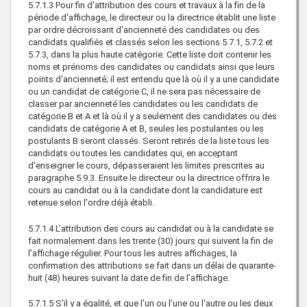
5.7.1.3 Pour fin d'attribution des cours et travaux à la fin de la
période d'affichage, le directeur ou la directrice établit une liste
par ordre décroissant d'ancienneté des candidates ou des
candidats qualifiés et classés selon les sections 5.7.1, 5.7.2 et
5.7.3, dans la plus haute catégorie. Cette liste doit contenir les
noms et prénoms des candidates ou candidats ainsi que leurs
points d'ancienneté; il est entendu que là où il y a une candidate
ou un candidat de catégorie C, il ne sera pas nécessaire de
classer par ancienneté les candidates ou les candidats de
catégorie B et A et là où il y a seulement des candidates ou des
candidats de catégorie A et B, seules les postulantes ou les
postulants B seront classés. Seront retirés de la liste tous les
candidats ou toutes les candidates qui, en acceptant
d'enseigner le cours, dépasseraient les limites prescrites au
paragraphe 5.9.3. Ensuite le directeur ou la directrice offrira le
cours au candidat ou à la candidate dont la candidature est
retenue selon l'ordre déjà établi.
5.7.1.4 L’attribution des cours au candidat ou à la candidate se
fait normalement dans les trente (30) jours qui suivent la fin de
l’affichage régulier. Pour tous les autres affichages, la
confirmation des attributions se fait dans un délai de quarante-
huit (48) heures suivant la date de fin de l’affichage.
5.7.1.5 S'il y a égalité, et que l'un ou l’une ou l'autre ou les deux