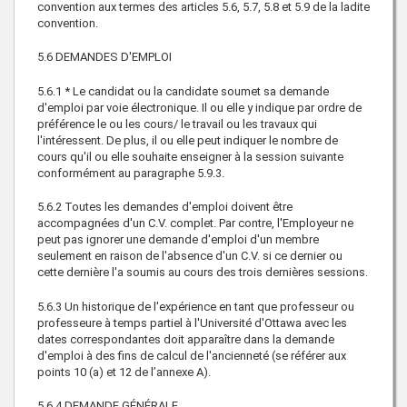
convention aux termes des articles 5.6, 5.7, 5.8 et 5.9 de la ladite
convention.
5.6 DEMANDES D'EMPLOI
5.6.1 * Le candidat ou la candidate soumet sa demande
d'emploi par voie électronique. Il ou elle y indique par ordre de
préférence le ou les cours/ le travail ou les travaux qui
l'intéressent. De plus, il ou elle peut indiquer le nombre de
cours qu'il ou elle souhaite enseigner à la session suivante
conformément au paragraphe 5.9.3.
5.6.2 Toutes les demandes d'emploi doivent être
accompagnées d'un C.V. complet. Par contre, l'Employeur ne
peut pas ignorer une demande d'emploi d'un membre
seulement en raison de l'absence d'un C.V. si ce dernier ou
cette dernière l'a soumis au cours des trois dernières sessions.
5.6.3 Un historique de l'expérience en tant que professeur ou
professeure à temps partiel à l'Université d'Ottawa avec les
dates correspondantes doit apparaître dans la demande
d'emploi à des fins de calcul de l'ancienneté (se référer aux
points 10 (a) et 12 de l’annexe A).
5.6.4 DEMANDE GÉNÉRALE