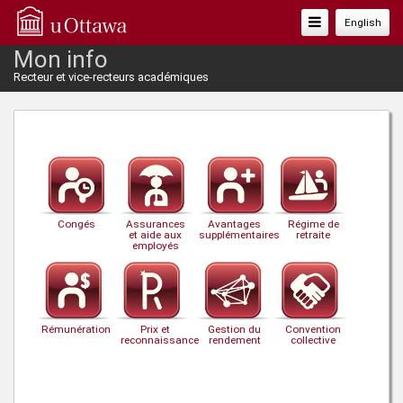
Basculer
English
La
Mon info
Navigation
Recteur et vice-recteurs académiques
Congés
Assurances
Avantages
Régime de
et aide aux
supplémentaires
retraite
employés
Rémunération
Prix et
Gestion du
Convention
reconnaissance
rendement
collective