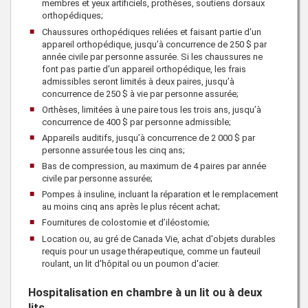
membres et yeux artificiels, prothèses, soutiens dorsaux
orthopédiques;
Chaussures orthopédiques reliées et faisant partie d'un
appareil orthopédique, jusqu’à concurrence de
250 $
par
année civile par personne assurée. Si les chaussures ne
font pas partie d'un appareil orthopédique, les frais
admissibles seront limités à deux paires, jusqu’à
concurrence de
250 $
à vie par personne assurée;
Orthèses, limitées à une paire tous les trois ans, jusqu’à
concurrence de
400 $
par personne admissible;
Appareils auditifs, jusqu’à concurrence de
2 000 $
par
personne assurée tous les cinq ans;
Bas de compression, au maximum de 4 paires par année
civile par personne assurée;
Pompes à insuline, incluant la réparation et le remplacement
au moins cinq ans après le plus récent achat;
Fournitures de colostomie et d’iléostomie;
Location ou, au gré de
Canada Vie
, achat d'objets durables
requis pour un usage thérapeutique, comme un fauteuil
roulant, un lit d'hôpital ou un poumon d'acier.
Hospitalisation en chambre à un lit ou à deux
lits