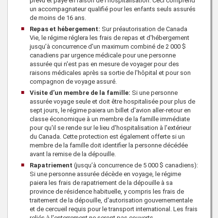
prévu et payé en raison de l'hospitalisation. Ceci comprend
un accompagnateur qualifié pour les enfants seuls assurés
de moins de 16 ans.
Repas et hébergement:
Sur préautorisation de
Canada
Vie
, le régime réglera les frais de repas et d'hébergement
jusqu’à concurrence d'un maximum combiné de
2 000 $
canadiens par urgence médicale pour une personne
assurée qui n'est pas en mesure de voyager pour des
raisons médicales après sa sortie de l'hôpital et pour son
compagnon de voyage assuré.
Visite d’un membre de la famille:
Si une personne
assurée voyage seule et doit être hospitalisée pour plus de
sept jours, le régime paiera un billet d'avion aller-retour en
classe économique à un membre de la famille immédiate
pour qu'il se rende sur le lieu d'hospitalisation à l'extérieur
du Canada. Cette protection est également offerte si un
membre de la famille doit identifier la personne décédée
avant la remise de la dépouille.
Rapatriement
(jusqu’à concurrence de
5 000 $
canadiens):
Si une personne assurée décède en voyage, le régime
paiera les frais de rapatriement de la dépouille à sa
province de résidence habituelle, y compris les frais de
traitement de la dépouille, d'autorisation gouvernementale
et de cercueil requis pour le transport international. Les frais
reliés à l'enterrement ne seront pas couverts.