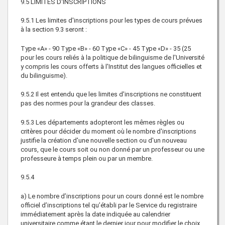
9.5 LIMITES D'INSCRIPTIONS
9.5.1 Les limites d'inscriptions pour les types de cours prévues
à la section 9.3 seront :
Type «A» - 90 Type «B» - 60 Type «C» - 45 Type «D» - 35 (25
pour les cours reliés à la politique de bilinguisme de l'Université
y compris les cours offerts à l'Institut des langues officielles et
du bilinguisme).
9.5.2 Il est entendu que les limites d'inscriptions ne constituent
pas des normes pour la grandeur des classes.
9.5.3 Les départements adopteront les mêmes règles ou
critères pour décider du moment où le nombre d'inscriptions
justifie la création d'une nouvelle section ou d'un nouveau
cours, que le cours soit ou non donné par un professeur ou une
professeure à temps plein ou par un membre.
9.5.4
a) Le nombre d’inscriptions pour un cours donné est le nombre
officiel d’inscriptions tel qu’établi par le Service du registraire
immédiatement après la date indiquée au calendrier
universitaire comme étant le dernier jour pour modifier le choix