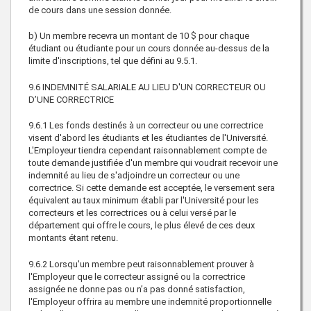
de cours dans une session donnée.
b) Un membre recevra un montant de 10 $ pour chaque
étudiant ou étudiante pour un cours donnée au-dessus de la
limite d'inscriptions, tel que défini au 9.5.1.
9.6 INDEMNITÉ SALARIALE AU LIEU D'UN CORRECTEUR OU
D’UNE CORRECTRICE
9.6.1 Les fonds destinés à un correcteur ou une correctrice
visent d'abord les étudiants et les étudiantes de l'Université.
L'Employeur tiendra cependant raisonnablement compte de
toute demande justifiée d'un membre qui voudrait recevoir une
indemnité au lieu de s'adjoindre un correcteur ou une
correctrice. Si cette demande est acceptée, le versement sera
équivalent au taux minimum établi par l'Université pour les
correcteurs et les correctrices ou à celui versé par le
département qui offre le cours, le plus élevé de ces deux
montants étant retenu.
9.6.2 Lorsqu'un membre peut raisonnablement prouver à
l'Employeur que le correcteur assigné ou la correctrice
assignée ne donne pas ou n’a pas donné satisfaction,
l'Employeur offrira au membre une indemnité proportionnelle