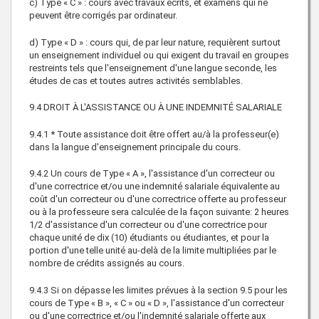
c) Type « C » : cours avec travaux écrits, et examens qui ne
peuvent être corrigés par ordinateur.
d) Type « D » : cours qui, de par leur nature, requièrent surtout
un enseignement individuel ou qui exigent du travail en groupes
restreints tels que l'enseignement d'une langue seconde, les
études de cas et toutes autres activités semblables.
9.4 DROIT À L'ASSISTANCE OU À UNE INDEMNITÉ SALARIALE
9.4.1 * Toute assistance doit être offert au/à la professeur(e)
dans la langue d'enseignement principale du cours.
9.4.2 Un cours de Type « A », l'assistance d'un correcteur ou
d'une correctrice et/ou une indemnité salariale équivalente au
coût d'un correcteur ou d'une correctrice offerte au professeur
ou à la professeure sera calculée de la façon suivante: 2 heures
1/2 d'assistance d'un correcteur ou d'une correctrice pour
chaque unité de dix (10) étudiants ou étudiantes, et pour la
portion d'une telle unité au-delà de la limite multipliées par le
nombre de crédits assignés au cours.
9.4.3 Si on dépasse les limites prévues à la section 9.5 pour les
cours de Type « B », « C » ou « D », l'assistance d'un correcteur
ou d'une correctrice et/ou l'indemnité salariale offerte aux