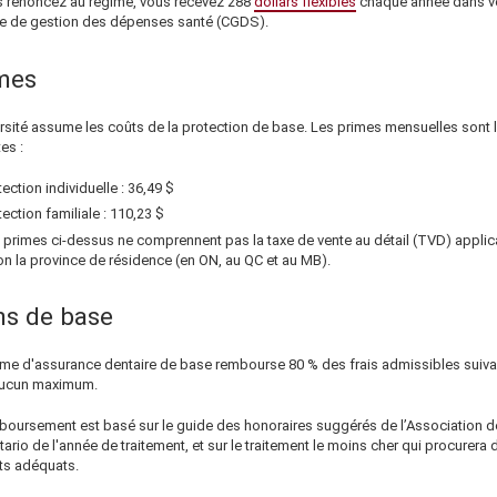
s renoncez au régime, vous recevez 288
dollars flexibles
chaque année dans v
 de gestion des dépenses santé (CGDS).
mes
rsité assume les coûts de la protection de base.
Les primes mensuelles sont 
es :
tection individuelle :
36,49 $
tection familiale :
110,23 $
 primes ci-dessus ne comprennent pas la taxe de vente au détail (TVD) applic
on la province de résidence (en ON, au QC et au MB).
ns de base
ime d'assurance dentaire de base rembourse 80 % des frais admissibles suiva
ucun maximum.
boursement est basé sur le guide des honoraires suggérés de l’Association d
tario de l'année de traitement, et sur le traitement le moins cher qui procurera 
ats adéquats.