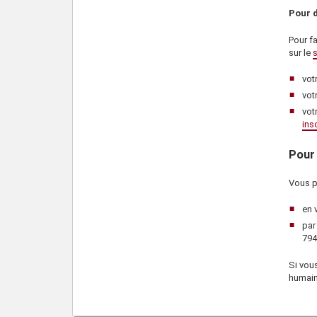
Pour d
Pour f
sur le
s
vot
vot
vot
ins
Pour 
Vous p
en 
par
794
Si vous
humai