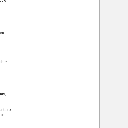
otre
les
able
nts,
entaire
des