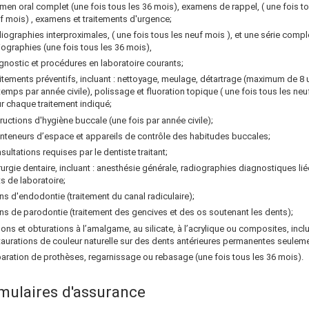
men oral complet (une fois tous les 36 mois), examens de rappel, (
une fois t
f mois)
, examens et traitements d'urgence;
iographies interproximales, (
une fois tous les neuf mois
), et une série compl
iographies (une fois tous les 36 mois),
gnostic et procédures en laboratoire courants;
itements préventifs, incluant : nettoyage, meulage, détartrage (maximum de 8 
temps par année civile), polissage et fluoration topique (
une fois tous les ne
r chaque traitement indiqué;
tructions d'hygiène buccale (une fois par année civile);
nteneurs d’espace et appareils de contrôle des habitudes buccales;
sultations requises par le dentiste traitant;
rurgie dentaire, incluant : anesthésie générale, radiographies diagnostiques lié
ts de laboratoire;
ns d'endodontie (traitement du canal radiculaire);
ns de parodontie (traitement des gencives et des os soutenant les dents);
ons et obturations à l’amalgame, au silicate, à l’acrylique ou composites, inclu
taurations de couleur naturelle sur des dents antérieures permanentes seuleme
aration de prothèses, regarnissage ou rebasage (une fois tous les 36 mois).
mulaires d'assurance