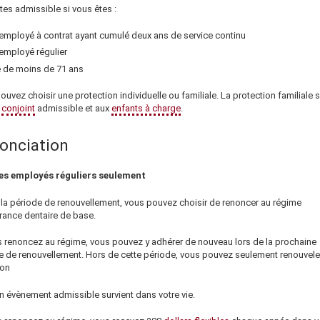
tes admissible si vous êtes :
employé à contrat ayant cumulé
deux ans
de service continu
employé régulier
 de moins de 71 ans
uvez choisir une protection individuelle ou familiale. La protection familiale 
e
conjoint
admissible et aux
enfants à charge
.
onciation
es employés réguliers seulement
 la période de renouvellement, vous pouvez choisir de renoncer au régime
rance dentaire de base.
s renoncez au régime, vous pouvez y adhérer de nouveau lors de la prochaine
e de renouvellement. Hors de cette période, vous pouvez seulement renouveler
on
un
évènement admissible
survient dans votre vie.