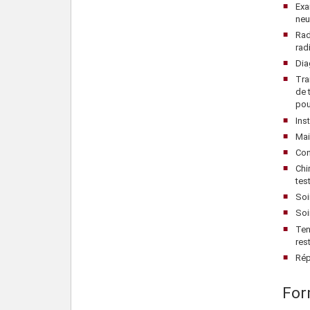
Exa
neu
Rad
rad
Dia
Tra
de 
pou
Ins
Mai
Con
Chi
tes
Soi
Soi
Ten
res
Rép
For