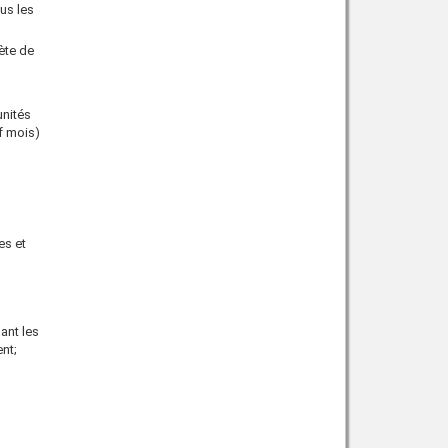
ous les
ète de
unités
uf mois
)
es et
ant les
nt;