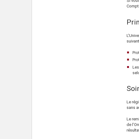
Si vou
Compte
Pri
L'Unive
suivant
Pro
Pro
Les
sel
Soi
Le rég
sans a
Le rem
de l’On
résult