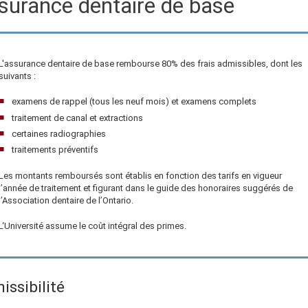
surance dentaire de base
L'assurance dentaire de base rembourse 80% des frais admissibles, dont les
suivants :
examens de rappel (tous les
neuf
mois) et examens complets
traitement de canal et extractions
certaines radiographies
traitements préventifs
Les montants remboursés sont établis en fonction des tarifs en vigueur
l’année de traitement et figurant dans le guide des honoraires suggérés de
l’Association dentaire de l’Ontario.
L‘Université assume le coût intégral des primes.
issibilité