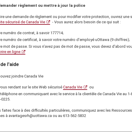
emander règlement ou mettre à jour la police
aire une demande de règlement ou pour modifier votre protection, ouvrez une 
ite sécurisé de Canada Vie
- Vous aurez alors besoin de ce qui suit :
re numéro de contrat, à savoir
177714
;
re numéro de certificat, à savoir votre numéro d'employé uOttawa (9 chiffres);
re mot de passe. Si vous n’avez pas de mot de passe, vous devez d'abord vo
crire en ligne
de l'aide
ouvez joindre
Canada Vie
vous rendant sur le site Web sécurisé
Canada Vie
ou
 téléphone en communiquant avec le service à la clientèle de
Canada Vie
au
1-
-0225
.
 faites face à des difficultés particulières, communiquez avec les
Ressources
nes
à avantagesrh@uottawa.ca ou au
613-562-5832