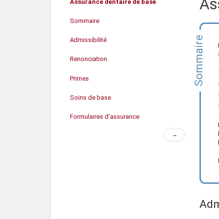
As
Assurance dentaire de base
Sommaire
Sommaire
Admissibilité
Renonciation
Primes
Soins de base
Formulaires d'assurance
Page
→
Pour de l'aide
suivante
Adm