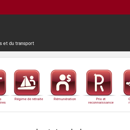
s et du transport
s
Régime de retraite
Rémunération
Prix et
ires
reconnaissance