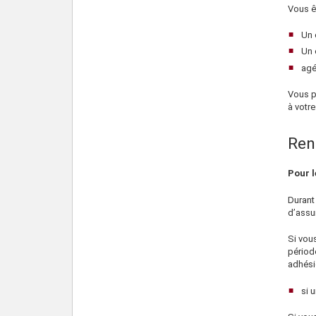
Vous ê
Un 
Un 
agé
Vous po
à votr
Ren
Pour l
Durant
d’assu
Si vou
périod
adhési
si 