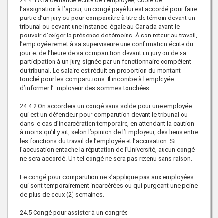
24.4.1
À la demande écrite de l’employée, copie de
l’assignation à l’appui, un congé payé lui est accordé pour faire
partie d’un jury ou pour comparaître à titre de témoin devant un
tribunal ou devant une instance légale au Canada ayant le
pouvoir d’exiger la présence de témoins. À son retour au travail,
l’employée remet à sa superviseure une confirmation écrite du
jour et de l’heure de sa comparution devant un jury ou de sa
participation à un jury, signée par un fonctionnaire compétent
du tribunal. Le salaire est réduit en proportion du montant
touché pour les comparutions. Il incombe à l’employée
d’informer l’Employeur des sommes touchées.
24.4.2
On accordera un congé sans solde pour une employée
qui est un défendeur pour comparution devant le tribunal ou
dans le cas d’incarcération temporaire, en attendant la caution
à moins qu’il y ait, selon l’opinion de l’Employeur, des liens entre
les fonctions du travail de l’employée et l’accusation. Si
l’accusation entache la réputation de l’Université, aucun congé
ne sera accordé. Un tel congé ne sera pas retenu sans raison.
Le congé pour comparution ne s’applique pas aux employées
qui sont temporairement incarcérées ou qui purgeant une peine
de plus de deux (2) semaines.
24.5
Congé pour assister à un congrès