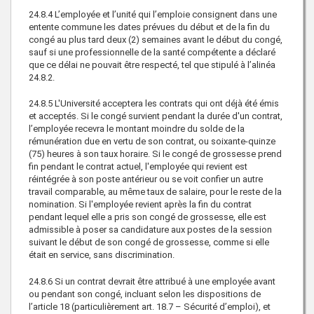
24.8.4
L’employée et l’unité qui l’emploie consignent dans une
entente commune les dates prévues du début et de la fin du
congé au plus tard deux (2) semaines avant le début du congé,
sauf si une professionnelle de la santé compétente a déclaré
que ce délai ne pouvait être respecté, tel que stipulé à l’alinéa
24.8.2.
24.8.5
L'Université acceptera les contrats qui ont déjà été émis
et acceptés. Si le congé survient pendant la durée d'un contrat,
l’employée recevra le montant moindre du solde de la
rémunération due en vertu de son contrat, ou soixante-quinze
(75) heures à son taux horaire. Si le congé de grossesse prend
fin pendant le contrat actuel, l'employée qui revient est
réintégrée à son poste antérieur ou se voit confier un autre
travail comparable, au même taux de salaire, pour le reste de la
nomination. Si l'employée revient après la fin du contrat
pendant lequel elle a pris son congé de grossesse, elle est
admissible à poser sa candidature aux postes de la session
suivant le début de son congé de grossesse, comme si elle
était en service, sans discrimination.
24.8.6
Si un contrat devrait être attribué à une employée avant
ou pendant son congé, incluant selon les dispositions de
l’article 18 (particulièrement art. 18.7 – Sécurité d’emploi), et