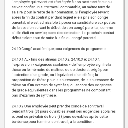
l'employée qui revient est réintégrée à son poste antérieur ou
se voit confier un autre travail comparable, au même taux de
salaire, pour le reste de la nomination. Si l'employée revient
après la fin du contrat pendant lequel elle a pris son congé
parental, elle est admissible à poser sa candidature aux postes
de la session suivant le début de son congé parental, comme
si elle était en service, sans discrimination. Le prochain contrat
débute alors tout de suite à la fin du congé parental.
24.10
Congé académique pour exigences du programme
24.10.1
Aux fins des alinéas 24.10.2, 24.10.3 et 24.10.4,
l'expression « exigences scolaires » de l'employée signifie la
thèse ou le mémoire de maîtrise ou de doctorat exigé pour
l'obtention d'un grade, ou l'équivalent d'une thèse, la
proposition de thèse pour la soutenance, de la soutenance de
thèse ou d'un examen de synthèse, ou encore des exigences
de grade équivalentes dans les programmes ne comportant
pas d'examen de synthèse.
24.10.2
Une employée peut prendre congé de son travail
pendant trois (3) jours ouvrables avant ses exigences scolaires
et peut se prévaloir de trois (3) jours ouvrables après cette
échéance pour terminer son travail, à la condition :