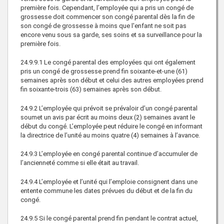
première fois. Cependant, l’employée qui a pris un congé de
grossesse doit commencer son congé parental dès la fin de
son congé de grossesse à moins que l'enfant ne soit pas
encore venu sous sa garde, ses soins et sa surveillance pour la
première fois.
24.9.9.1
Le congé parental des employées qui ont également
pris un congé de grossesse prend fin soixante-et-une (61)
semaines après son début et celui des autres employées prend
fin soixante-trois (63) semaines après son début.
24.9.2
L’employée qui prévoit se prévaloir d’un congé parental
soumet un avis par écrit au moins deux (2) semaines avant le
début du congé. L’employée peut réduire le congé en informant
la directrice de l’unité au moins quatre (4) semaines à l’avance.
24.9.3
L’employée en congé parental continue d’accumuler de
l’ancienneté comme si elle était au travail.
24.9.4
L’employée et l’unité qui l’emploie consignent dans une
entente commune les dates prévues du début et de la fin du
congé.
24.9.5
Si le congé parental prend fin pendant le contrat actuel,