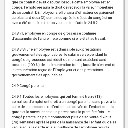
que ce contrat devait débuter lorsque cette employée est en
congé, l’employée aura le droit de recevoir la valeur monétaire
de ce contrat. L’Employeur s’efforcera d’effectuer ce paiement
au plus tard deux (2) semaines après le début du congé si un
avis a été donné en temps voulu selon l’article 24.8.2.
24.8.7
L’employée en congé de grossesse continue
d’accumuler de l’ancienneté comme si elle était au travail.
24.8.8
Si une employée est admissible aux prestations
gouvernementales applicables, le salaire versé pendant le
congé de grossesse est réduit du montant excédant cent
pourcent (100 %) de la rémunération totale, laquelle s’entend de
la rémunération reçue de l’Employeur et des prestations
gouvernementales applicables.
24.9
Congé parental
24.9.1
Toutes les employées qui ont terminé treize (13)
semaines d'emploi ont droit à un congé parental sans paye à la
suite de la naissance de l'enfant ou l'arrivée de l'enfant sous la
garde et la surveillance d'un parent pour la première fois. Le
congé parental ne peut commencer plus de soixante-dix-huit
(78) semaines après le jour de la naissance de l'enfant ou de sa
venue sous la garde et la surveillance de l'employée pour la