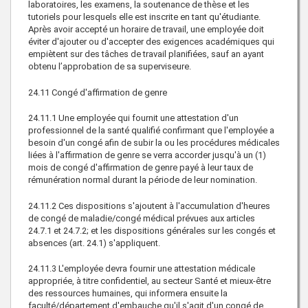
laboratoires, les examens, la soutenance de thèse et les
tutoriels pour lesquels elle est inscrite en tant qu'étudiante.
Après avoir accepté un horaire de travail, une employée doit
éviter d'ajouter ou d'accepter des exigences académiques qui
empiètent sur des tâches de travail planifiées, sauf an ayant
obtenu l’approbation de sa superviseure.
24.11
Congé d'affirmation de genre
24.11.1
Une employée qui fournit une attestation d'un
professionnel de la santé qualifié confirmant que l'employée a
besoin d'un congé afin de subir la ou les procédures médicales
liées à l'affirmation de genre se verra accorder jusqu'à un (1)
mois de congé d'affirmation de genre payé à leur taux de
rémunération normal durant la période de leur nomination.
24.11.2
Ces dispositions s'ajoutent à l'accumulation d'heures
de congé de maladie/congé médical prévues aux articles
24.7.1 et 24.7.2; et les dispositions générales sur les congés et
absences (art. 24.1) s'appliquent.
24.11.3
L'employée devra fournir une attestation médicale
appropriée, à titre confidentiel, au secteur Santé et mieux-être
des ressources humaines, qui informera ensuite la
faculté/département d'embauche qu'il s'agit d'un congé de