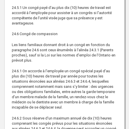
24.5.1
Un congé payé d’au plus dix (10) heures de travail est
accordé à l’employée pour assister à un congrès si l’autorité
compétente de l’unité visée juge que sa présence y est
avantageuse.
24.6
Congé de compassion
Les liens familiaux donnant droit à un congé en fonction du
paragraphe 24.6 sont ceux énumérés à l'alinéa 24.3.1 (Parents
proches), sauf si la Loi sur les normes d'emploi de l’Ontario en
prévoit plus.
24.6.1
On accorde à l'employée un congé spécial payé d’au
plus dix (10) heures de travail par année pour toutes les
situations énoncées aux alinéas 24.6.3 et 24.6.4, lesquelles
comprennent notamment mais sans s'y limiter : des urgences
ou des obligations familiales, entre autres la garde temporaire
d’un membre malade de la famille, un rendez-vous chez le
médecin ou le dentiste avec un membre à charge de la famille
incapable de se déplacer seul.
24.6.2
Sous réserve d'un maximum annuel de dix (10) heures
comprenant les congés prévus pour les situations énoncées
aux alinéas 24.6.3 et 24.6.4, la doyenne peut accorder un congé