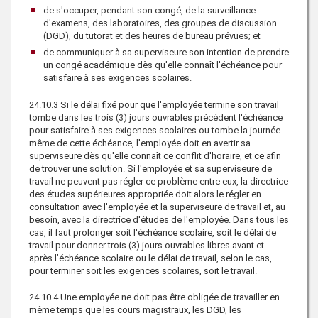
de s'occuper, pendant son congé, de la surveillance
d'examens, des laboratoires, des groupes de discussion
(DGD), du tutorat et des heures de bureau prévues; et
de communiquer à sa superviseure son intention de prendre
un congé académique dès qu'elle connaît l'échéance pour
satisfaire à ses exigences scolaires.
24.10.3
Si le délai fixé pour que l'employée termine son travail
tombe dans les trois (3) jours ouvrables précédent l'échéance
pour satisfaire à ses exigences scolaires ou tombe la journée
même de cette échéance, l'employée doit en avertir sa
superviseure dès qu'elle connaît ce conflit d'horaire, et ce afin
de trouver une solution. Si l'employée et sa superviseure de
travail ne peuvent pas régler ce problème entre eux, la directrice
des études supérieures appropriée doit alors le régler en
consultation avec l'employée et la superviseure de travail et, au
besoin, avec la directrice d'études de l'employée. Dans tous les
cas, il faut prolonger soit l'échéance scolaire, soit le délai de
travail pour donner trois (3) jours ouvrables libres avant et
après l’échéance scolaire ou le délai de travail, selon le cas,
pour terminer soit les exigences scolaires, soit le travail.
24.10.4
Une employée ne doit pas être obligée de travailler en
même temps que les cours magistraux, les DGD, les