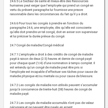
24.6.5
Le Secteur de santé et mieux-être des Ressources
humaines peut exiger que l'employée qui prend un congé en
vertu du présent paragraphe lui fournisse une preuve
raisonnable dans les circonstances du fait qu'il y a droit.
24.6.6
Pour tous les congés à prendre en fonction du
paragraphe 24.6, une employée, dès qu'elle est consciente
qu'elle doit prendre un tel congé, doit en aviser son superviseur
et lui préciser la durée prévue du congé.
24.7
Congé de maladie/Congé médical
24.7.1
L’employée a droit à des crédits de congé de maladie
payé à raison de deux (2.5) heures et demie de congé payé
pour chaque quart (1/4) d’une nomination à temps complet. Il
est entendu qu’un congé de maladie peut être pris si
l’employée est incapable d’effectuer ses tâches pour cause de
maladie physique et/ou mentale ou pour cause de blessure.
24.7.2
Les congés de maladie non utilisés peuvent s’accumuler
jusqu’à concurrence de trente-huit (38) heures de congé de
maladie payé.
24.7.3
Les congés de maladie accumulés n’ont pas de valeur
pécuniaire et ne peuvent être payés en argent.