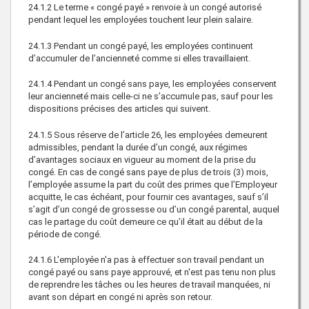
24.1.2
Le terme « congé payé » renvoie à un congé autorisé
pendant lequel les employées touchent leur plein salaire.
24.1.3
Pendant un congé payé, les employées continuent
d’accumuler de l’ancienneté comme si elles travaillaient.
24.1.4
Pendant un congé sans paye, les employées conservent
leur ancienneté mais celle-ci ne s’accumule pas, sauf pour les
dispositions précises des articles qui suivent.
24.1.5
Sous réserve de l’article 26, les employées demeurent
admissibles, pendant la durée d’un congé, aux régimes
d’avantages sociaux en vigueur au moment de la prise du
congé. En cas de congé sans paye de plus de trois (3) mois,
l’employée assume la part du coût des primes que l’Employeur
acquitte, le cas échéant, pour fournir ces avantages, sauf s’il
s’agit d’un congé de grossesse ou d’un congé parental, auquel
cas le partage du coût demeure ce qu’il était au début de la
période de congé.
24.1.6
L'employée n'a pas à effectuer son travail pendant un
congé payé ou sans paye approuvé, et n'est pas tenu non plus
de reprendre les tâches ou les heures de travail manquées, ni
avant son départ en congé ni après son retour.