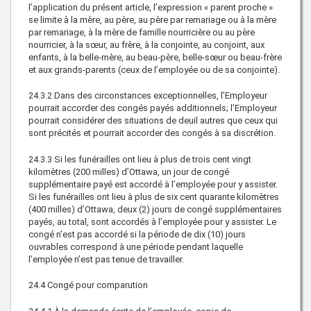
l’application du présent article, l’expression « parent proche »
se limite à la mère, au père, au père par remariage ou à la mère
par remariage, à la mère de famille nourricière ou au père
nourricier, à la sœur, au frère, à la conjointe, au conjoint, aux
enfants, à la belle-mère, au beau-père, belle-sœur ou beau-frère
et aux grands-parents (ceux de l’employée ou de sa conjointe).
24.3.2
Dans des circonstances exceptionnelles, l’Employeur
pourrait accorder des congés payés additionnels; l’Employeur
pourrait considérer des situations de deuil autres que ceux qui
sont précités et pourrait accorder des congés à sa discrétion.
24.3.3
Si les funérailles ont lieu à plus de trois cent vingt
kilomètres (200 milles) d’Ottawa, un jour de congé
supplémentaire payé est accordé à l’employée pour y assister.
Si les funérailles ont lieu à plus de six cent quarante kilomètres
(400 milles) d’Ottawa, deux (2) jours de congé supplémentaires
payés, au total, sont accordés à l’employée pour y assister. Le
congé n’est pas accordé si la période de dix (10) jours
ouvrables correspond à une période pendant laquelle
l’employée n’est pas tenue de travailler.
24.4
Congé pour comparution