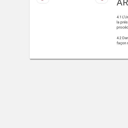
AR
précédente
suivante
4.1 L’U
la prés
procéd
4.2 Dan
façon r