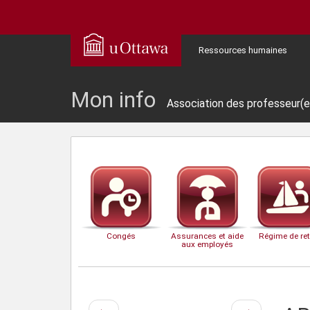
Ressources humaines
Mon info
Association des professeur(e)
Congés
Assurances et aide
Régime de ret
aux employés
Page
Page
←
→