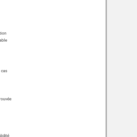
tion
able
n cas
rouvée
lidité