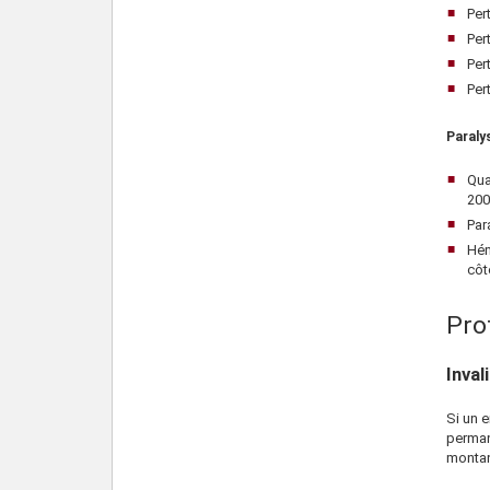
Per
Per
Per
Per
Paraly
Qua
200
Par
Hém
côt
Pro
Inval
Si un e
perma
montan