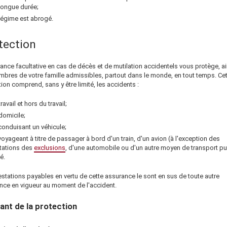
longue durée;
régime est abrogé.
tection
ance facultative en cas de décès et de mutilation accidentels vous protège, a
mbres de votre famille admissibles, partout dans le monde, en tout temps. Cet
ion comprend, sans y être limité, les accidents :
ravail et hors du travail;
domicile;
conduisant un véhicule;
voyageant à titre de passager à bord d'un train, d'un avion (à l'exception des
itations des
exclusions
, d'une automobile ou d'un autre moyen de transport pu
é.
stations payables en vertu de cette assurance le sont en sus de toute autre
nce en vigueur au moment de l'accident.
nt de la protection