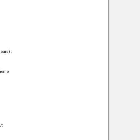
eurs) :
 même
ut