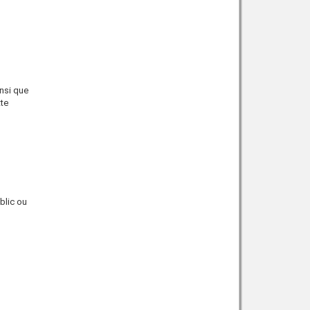
insi que
te
blic ou