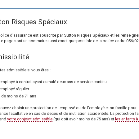
ton Risques Spéciaux
police d'assurance est souscrite par
Sutton Risques Spéciaux
et les renseign
tte page sont un sommaire aussi exact que possible de la police-cadre
056/02
issibilité
tes admissible si vous êtes :
employé à contrat ayant cumulé
deux ans
de service continu
employé régulier
 de moins de 71 ans
ouvez choisir une protection de l'employé ou de l'employé et sa famille pour
ance facultative en cas de décès et de mutilation accidentels. La protection fa
end
votre conjoint admissible
(qui doit avoir moins de 75 ans) et
les enfants à
.