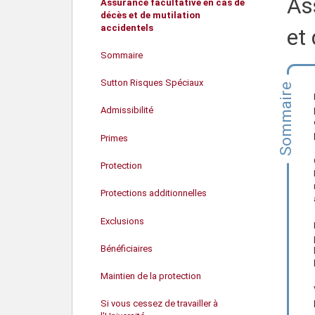
As
Assurance facultative en cas de
décès et de mutilation
accidentels
et 
Sommaire
Sutton Risques Spéciaux
Sommaire
Admissibilité
Primes
Protection
Exonération de la prime
Protections additionnelles
Montant de la protection
Tableau des indemnités
Exclusions
Invalidité totale permanente
Prestation de deuil
Bénéficiaires
Prestation de rééducation
Maintien de la protection
Prestation de thérapie de
Si vous cessez de travailler à
Prolongation de l’assurance du
réadaptation physique