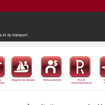
s et du transport
s
Régime de retraite
Rémunération
Prix et
ires
reconnaissance