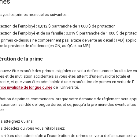
mes
ayez les primes mensuelles suivantes :
tection de l’employé :
0,012 $
par tranche de
1 000 $
de protection
tection de l’employé et de sa famille :
0,019 $
par tranche de
1 000 $
de protec
 primes ci-dessus ne comprennent pas la taxe de vente au détail (TVD) applic
on la province de résidence (en ON, au QC et au MB).
ration de la prime
ouvez être exonéré des primes exigibles en vertu de l'assurance facultative e
s et de mutilation accidentels si vous êtes atteint d'une invalidité totale et
ente, et que vous êtes admissible à une exonération de primes en vertu de l'
nce invalidité de longue durée
de l'Université.
ération de primes commencera lorsque votre demande de règlement sera app
ssurance invalidité de longue durée, et ce, jusqu'à la première des éventualités
es :
s atteignez 65 ans;
s décédez ou vous vous rétablissez;
s n'êtes plus admissible à l'exonération de primes en vertu de l'assurance inva