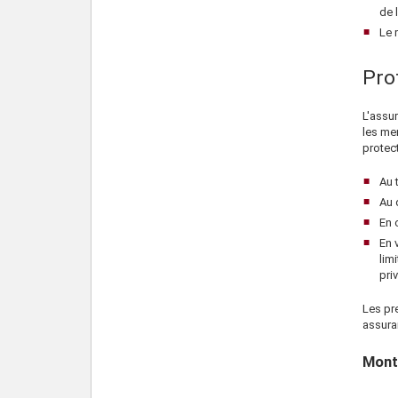
de 
Le 
Pro
L'assur
les me
protect
Au t
Au 
En 
En 
lim
priv
Les pre
assura
Monta