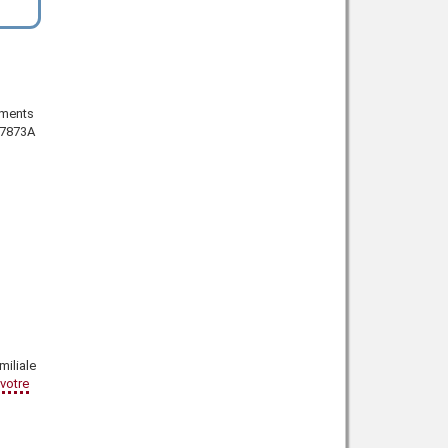
ements
7873A
miliale
 votre