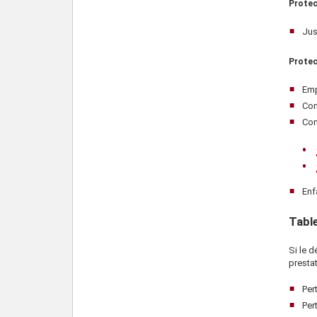
Protec
Ju
Protec
Emp
Con
Con
Enf
Tabl
Si le d
presta
Per
Per