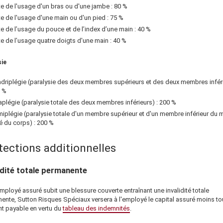
te de l'usage d'un bras ou d'une jambe : 80 %
te de l'usage d'une main ou d'un pied : 75 %
te de l’usage du pouce et de l’index d’une main : 40 %
te de l’usage quatre doigts d'une main : 40 %
sie
driplégie (paralysie des deux membres supérieurs et des deux membres inféri
 %
aplégie (paralysie totale des deux membres inférieurs) : 200 %
iplégie (paralysie totale d'un membre supérieur et d'un membre inférieur du
é du corps) : 200 %
tections additionnelles
idité totale permanente
mployé assuré subit une blessure couverte entraînant une invalidité totale
nente,
Sutton Risques Spéciaux
versera à l'employé le capital assuré moins to
t payable en vertu du
tableau des indemnités
.