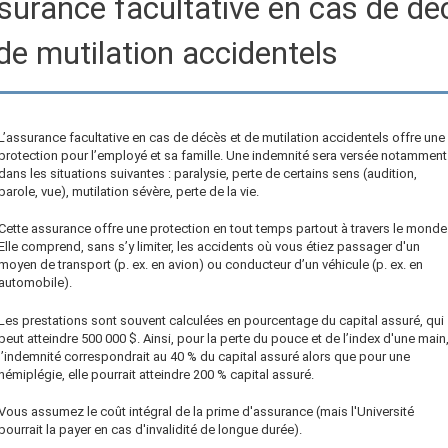
surance facultative en cas de dé
de mutilation accidentels
L’assurance facultative en cas de décès et de mutilation accidentels offre une
protection pour l’employé et sa famille. Une indemnité sera versée notamment
dans les situations suivantes : paralysie, perte de certains sens (audition,
parole, vue), mutilation sévère, perte de la vie.
Cette assurance offre une protection en tout temps partout à travers le monde
Elle comprend, sans s’y limiter, les accidents où vous étiez passager d'un
moyen de transport (p. ex. en avion) ou conducteur d’un véhicule (p. ex. en
automobile).
Les prestations sont souvent calculées en pourcentage du capital assuré, qui
peut atteindre
500 000 $
. Ainsi, pour la perte du pouce et de l’index d'une main
l’indemnité correspondrait au 40 % du capital assuré alors que pour une
hémiplégie, elle pourrait atteindre 200 % capital assuré.
Vous assumez le coût intégral de la prime d'assurance (mais l'Université
pourrait la payer en cas d'invalidité de longue durée).