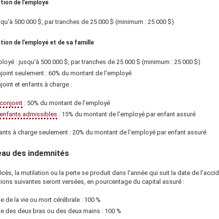
tion de l’employé
squ'à
500 000 $
, par tranches de
25 000 $
(minimum :
25 000 $
)
tion de l’employé et de sa famille
loyé : jusqu'à
500 000 $
, par tranches de
25 000 $
(minimum :
25 000 $
)
joint seulement : 60% du montant de l'employé
joint et enfants à charge :
conjoint
: 50% du montant de l'employé
enfants admissibles
: 15% du montant de l'employé par enfant assuré
ants à charge seulement : 20% du montant de l'employé par enfant assuré
eau des indemnités
écès, la mutilation ou la perte se produit dans l'année qui suit la date de l'accid
tions suivantes seront versées, en pourcentage du capital assuré :
te de la vie ou mort cérébrale : 100 %
te des deux bras ou des deux mains : 100 %