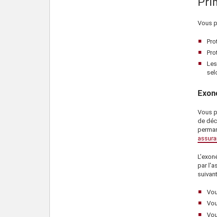
Pri
Prestation d'enseignement supérieur
Vous p
Prestation de formation du conjoint
Pro
Frais funéraires
Pro
Les
Prestation pour voies de fait
sel
criminelles
Exoné
Prestation pour parent à charge
Protection de l’enfant améliorée
Vous p
de décè
perman
Prestation de disparition
assura
Prestation de décès simultanés
L'exon
par l'a
suivant
Vou
Vou
Vou