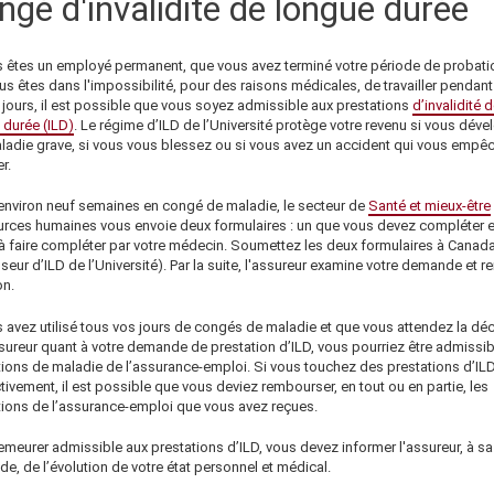
ngé d'invalidité de longue durée
 êtes un employé permanent, que vous avez terminé votre période de probati
us êtes dans l'impossibilité, pour des raisons médicales, de travailler pendant
 jours, il est possible que vous soyez admissible aux prestations
d’invalidité 
 durée (ILD)
. Le régime d’ILD de l’Université protège votre revenu si vous dév
ladie grave, si vous vous blessez ou si vous avez un accident qui vous empê
er.
environ neuf semaines en congé de maladie, le secteur de
Santé et mieux-être
rces humaines vous envoie deux formulaires : un que vous devez compléter e
e à faire compléter par votre médecin. Soumettez les deux formulaires à
Canada
seur d’ILD de l’Université). Par la suite, l'assureur examine votre demande et r
on.
s avez utilisé tous vos jours de congés de maladie et que vous attendez la déc
ssureur quant à votre demande de prestation d’ILD, vous pourriez être admissib
tions de maladie de l’assurance-emploi. Si vous touchez des prestations d’IL
tivement, il est possible que vous deviez rembourser, en tout ou en partie, les
tions de l’assurance-emploi que vous avez reçues.
emeurer admissible aux prestations d’ILD, vous devez informer l'assureur, à sa
, de l’évolution de votre état personnel et médical.