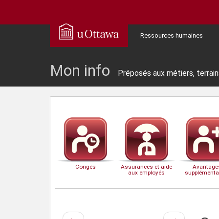
Ressources humaines
Mon info
Préposés aux métiers, terrain
Congés
Assurances et aide
Avantage
aux employés
supplémenta
Page
Page
←
→