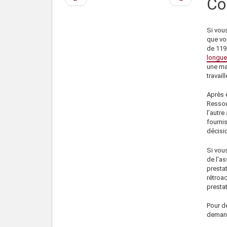
Co
précédente
suivante
Si
vous
que
vo
de 119
longue
une ma
travaill
Après 
Ressou
l’autr
fournis
décisi
Si vou
de l'a
presta
rétroac
presta
Pour d
demande