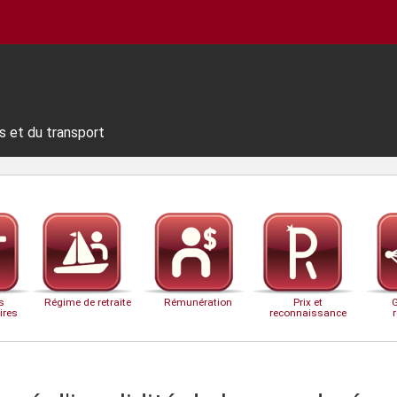
s et du transport
s
Régime de retraite
Rémunération
Prix et
ires
reconnaissance