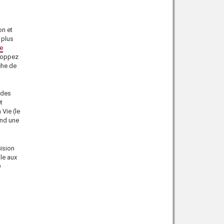
on et
 plus
de
eloppez
che de
des
t
 Vie
(le
end une
ision
le aux
D