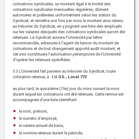
cotisations syndicales, un montant égal à la moitié des
cotisations syndicales mensuelles régulières, dûment
autorisées et prélevées uniformément selon les statuts du
Syndicat, et remettra une fois par mois le montant ainsi retenu
au trésorier du Syndicat, en y joignant une liste des employés
sur les salaires desquels des cotisations syndicales auront été
retenues. Le Syndicat avisera l'Université par lettre
recommandée, adressée à l'agent de liaison du montant de
cotisations et de tout changement apporté audit montant, et
cet avis constituera l'autorisation péremptoire de l'Université
d'opérer les retenues spécifiées.
5.3
L'Université fait parvenir au trésorier du Syndicat, toute
cotisation retenue, à :
I.U.O.E., Local 772
au plus tard, le quinzième (15e) jour du mois suivant le mois
durant lequel les cotisations ont été retenues. Cette remise est
accompagnée d'une liste identifiant:
le nom, prénom,
le numéro d'employé,
le salaire annuel de base,
la somme retenue durant la période,