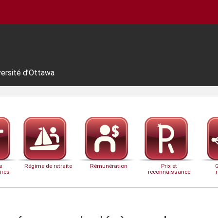
versité d’Ottawa
s
Régime de retraite
Rémunération
Prix et
ires
reconnaissance