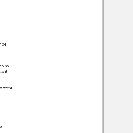
 104
s
 moins
tent
rmettent
e