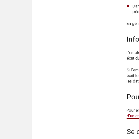
Dan
pér
En gén
Info
L’emplo
écrit 
Si l’em
écrit l
les da
Pou
Pour e
d’un e
Se 