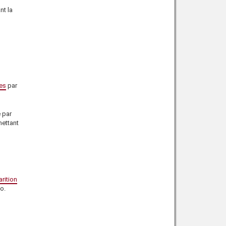
nt la
es
par
 par
mettant
rition
o.