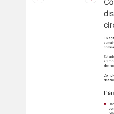
Co
précédente
suivante
di
ci
Il s’ag
semain
crimine
Est adm
six mo
de teni
L’emplo
de teni
Pér
Dan
pen
l’en