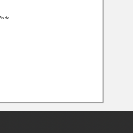
in de
é