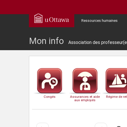
Ressources humaines
Mon info
Association des professeur(e)
Congés
Assurances et aide
Régime de ret
aux employés
Page
Page
←
→