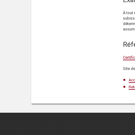
À tout
subiss
déterm
assume
Réf
Certifi
Site de
Acc
Ret