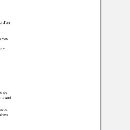
u d’un
à vos
ode
:
ts de
s avant
devez
ines.