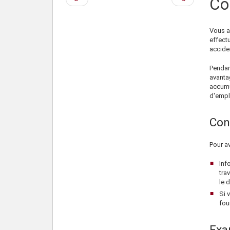
Co
précédente
suivante
Vous a
effect
accide
Pendan
avanta
accumu
d'empl
Con
Pour av
Inf
tra
le 
Si 
fou
Exa