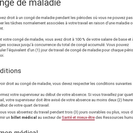
ngé de maladie
vez droit à un congé de maladie pendant les périodes où vous ne pouvez pas
uer les tâches normalement associées à votre travail en raison d’une maladie o
nt.
t votre congé de maladie, vous avez droit à 100 % de votre salaire de base et 
ges sociaux jusqu’à concurrence du total de congé accumulé. Vous pouvez
ler l'équivalent d'un (1) jour de travail de congé de maladie pour chaque péri
oi.
ditions
oir droit au congé de maladie, vous devez respecter les conditions suivantes 
ormez votre superviseur au début de votre absence. Si vous travaillez par quar
vail, votre superviseur doit être avisé de votre absence au moins deux (2) heure
début de votre quart de travail.
vous vous absentez du travail pendant trois (3) jours ouvrables ou plus, vous 
rnir un
billet médical
au secteur de
Santé et mieux-être
des Ressources huma
men médical