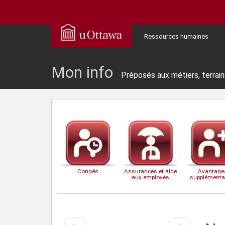
Ressources humaines
Mon info
Préposés aux métiers, terrain
Congés
Assurances et aide
Avantage
aux employés
supplémenta
Page
Page
←
→