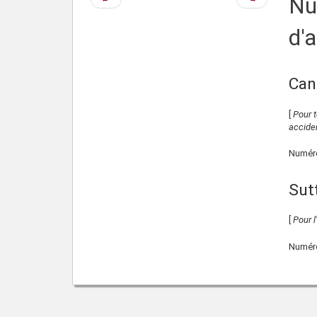
Nu
précédente
suivante
d'
Can
[
Pour t
accide
Numéro
Sut
[
Pour l
Numéro