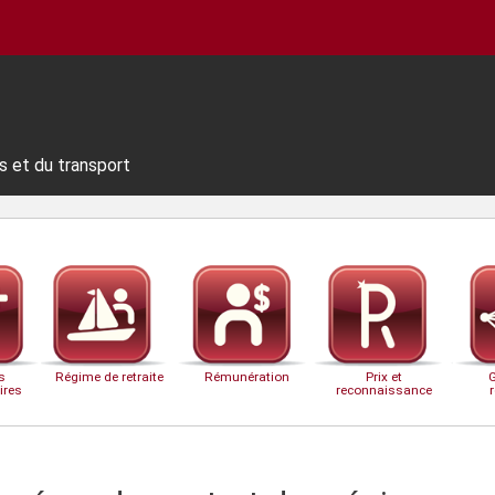
s et du transport
s
Régime de retraite
Rémunération
Prix et
ires
reconnaissance