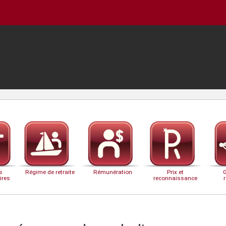
s
Régime de retraite
Rémunération
Prix et
ires
reconnaissance