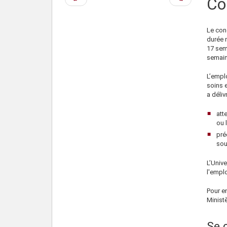
Co
précédente
suivante
Le con
durée 
17 sem
semain
L’empl
soins e
a délivr
att
ou 
pré
sou
L’Univ
l'empl
Pour e
Ministè
Se 