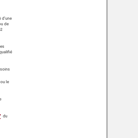
i d’une
ou de
52
des
ualifié
 soins
 ou le
e
du