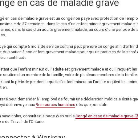
ngé en cas de maladie grave
gé en cas de maladie grave est un congé non payé avec protection de l’emplo
maximale de 37 semaines, dans le cas d’un enfant mineur gravement malade, 
aines, dans le cas d’un adulte gravement malade, au cours d’une période de 
es.
oyé qui compte 6 mois de service continu peut prendre ce congé afin d’offrir 
t du soutien à son enfant gravement malade pour qui un praticien de la santé q
é un certificat :
estant que l’enfant mineur ou l’adulte est gravement malade et qu’il requiert les
le soutien d'un membre de la famille, voire de plusieurs membres de la famille;
cisant la période pendant laquelle l’enfant mineur ou l’adulte requiert les soins
tien.
ersité peut demander à l’employé de fournir une déclaration médicale écrite qu
oyé doit envoyer aux
Ressources humaines
dès que possible.
n savoir plus, consultez la page Web sur le
Congé en case de maladie grave
re du Travail de l'Ontario.
connecter à Workday