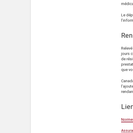
médica
Le dép
l’infor
Ren
Relevé
jours c
de rés
presta
que vo
Canada 
l’ajout
rendan
Lien
Normes
Assura