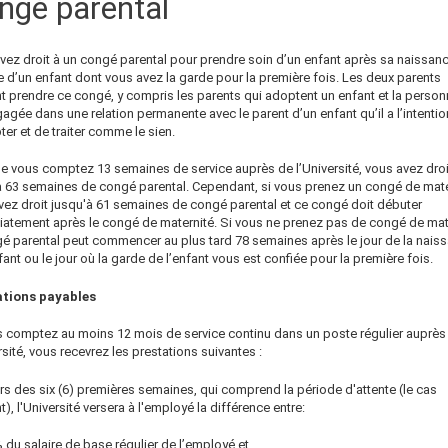
ngé parental
vez droit à un congé parental pour prendre soin d’un enfant après sa naissan
ée d’un enfant dont vous avez la garde pour la première fois. Les deux parents
t prendre ce congé, y compris les parents qui adoptent un enfant et la person
agée dans une relation permanente avec le parent d’un enfant qu’il a l’intentio
er et de traiter comme le sien.
e vous comptez 13 semaines de service auprès de l’Université, vous
avez droi
à 63 semaines de congé parental. Cependant, si vous prenez un congé de mate
vez droit jusqu'à 61 semaines de congé parental et ce congé doit débuter
atement après le congé de maternité. Si vous ne prenez pas de congé de mate
gé parental peut commencer au plus tard 78 semaines après le jour de la nais
fant ou le jour où la garde de l’enfant vous est confiée pour la première fois.
ations payables
s comptez au moins 12 mois de service continu dans un poste régulier auprès
rsité, vous recevrez les prestations suivantes :
rs des six (6) premières semaines, qui comprend la période d'attente (le cas
), l'Université versera à l'employé la différence entre:
 du salaire de base régulier de l’employé et