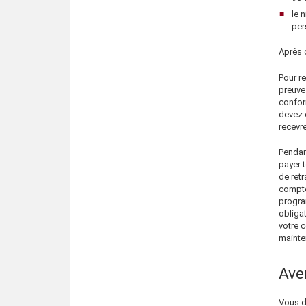
le 
per
Après 
Pour re
preuve
confor
devez 
recevre
Pendan
payer 
de ret
compte
progra
obliga
votre c
mainte
Aver
Vous de