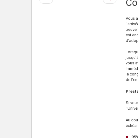
Co
précédente
suivante
Vous a
l’arriv
peuven
est eng
d’adopt
Lorsqu
jusqu'
vous a
immédi
le con
de l’en
Prest
Si vou
l’Unive
Au cou
échéant
95%