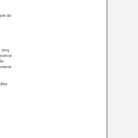
ront de
 cinq
rovince
de
 preuve
illez