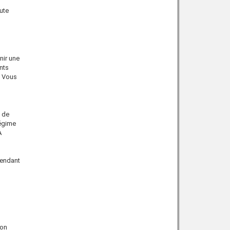
ute
nir une
nts
. Vous
 de
régime
À
pendant
ion