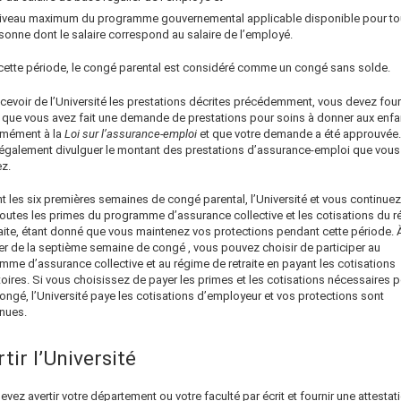
niveau maximum du programme gouvernemental applicable disponible pour to
sonne dont le salaire correspond au salaire de l’employé.
cette période, le congé parental est considéré comme un congé sans solde.
cevoir de l’Université les prestations décrites précédemment, vous devez four
 que vous avez fait une demande de prestations pour soins à donner aux enfa
mément à la
Loi sur l’assurance-emploi
et que votre demande a été approuvée
également divulguer le montant des prestations d’assurance-emploi que vous
z.
t les
six
premières semaines de congé parental, l’Université et vous continuez
toutes les primes du programme d’assurance collective et les cotisations du 
raite, étant donné que vous maintenez vos protections pendant cette période. 
r de la
septième
semaine de congé
, vous pouvez choisir de participer au
mme d’assurance collective
et au régime de retraite
en payant les cotisations
toires.
Si vous choisissez de payer les primes et les cotisations nécessaires 
ongé, l’Université paye les cotisations d’employeur et vos protections sont
nues.
tir l’Université
vez avertir votre département ou votre faculté par écrit
et fournir une attestat