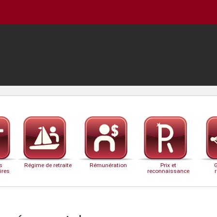
s
Régime de retraite
Rémunération
Prix et
ires
reconnaissance