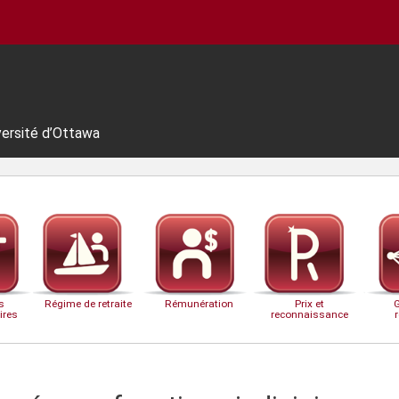
versité d’Ottawa
s
Régime de retraite
Rémunération
Prix et
ires
reconnaissance