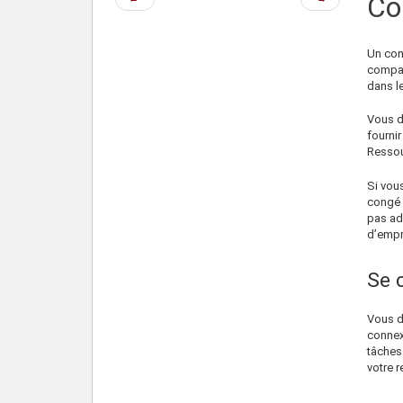
Co
précédente
suivante
Un cong
compar
dans le
Vous d
fourni
Ressou
Si vou
congé 
pas ad
d’empr
Se 
Vous d
connex
tâches 
votre r