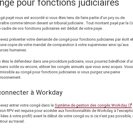
ngé pour fonctions judiciaires
é payé vous est accordé si vous êtes tenu de faire partie d’un jury ou de
aître comme témoin devant un tribunal judiciaire . Tout montant payé par la C
 cadre de vos fonctions judiciaires est déduit de votre paye.
evez présenter votre demande de congé pour fonctions judiciaires par écrit e
r une copie de votre mandat de comparution à votre superviseur ainsi qu’aux
rces humaines.
s êtes le défendeur dans une procédure judiciaire,
vous pourrez bénéficier d’u
sans solde ou encore, utiliser les congés annuels que vous avez acquis.
Vous 
missible au congé pour fonctions judiciaires si vous purgez une peine
isonnement.
connecter à Workday
evez entrer votre congé dans le
Système de gestion des congés Workday
ion RPV est requise pour accéder aux fonctionnalités de Workday, à l'excepti
liées à votre profil) avant le début de votre congé ou si ce n’est pas possible,
etour au travail.