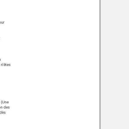
our
t
n
n’êtes
(Une
on des
 dès