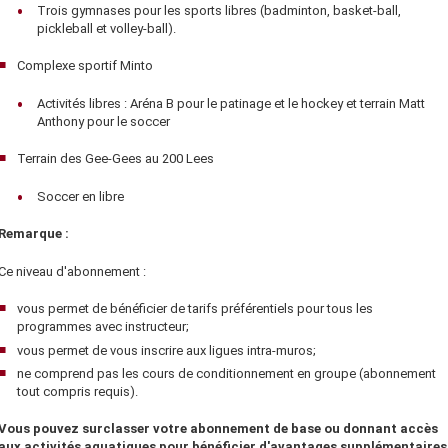
Trois gymnases pour les sports libres (badminton, basket-ball,
pickleball et volley-ball).
Complexe sportif Minto
Activités libres : Aréna B pour le patinage et le hockey et terrain Matt
Anthony pour le soccer
Terrain des Gee-Gees au 200 Lees
Soccer en libre
Remarque :
Ce niveau d'abonnement :
vous permet de bénéficier de tarifs préférentiels pour tous les
programmes avec instructeur;
vous permet de vous inscrire aux ligues intra-muros;
ne comprend pas les cours de conditionnement en groupe (abonnement
tout compris requis).
Vous pouvez surclasser votre abonnement de base ou donnant accès
aux activités aquatiques pour bénéficier d'avantages supplémentaires