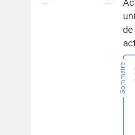
Act
précédente
suivante
un
de
ac
Sommaire