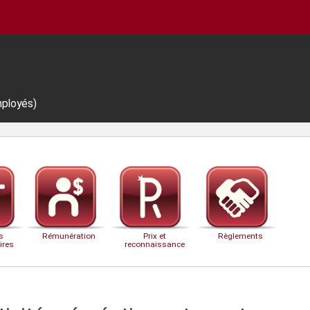
mployés)
s
Rémunération
Prix et
Règlements
ires
reconnaissance