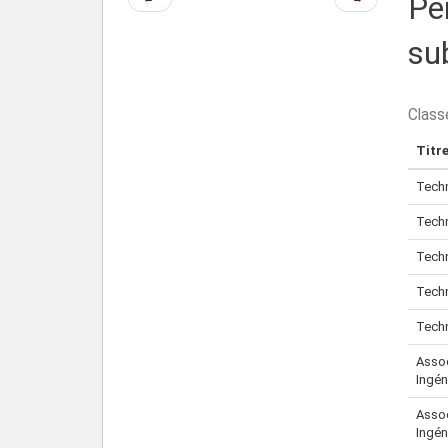
Pe
précédente
suivante
su
Classe
Titre
Techn
Techn
Techn
Techn
Techn
Assoc
Ingén
Assoc
Ingén