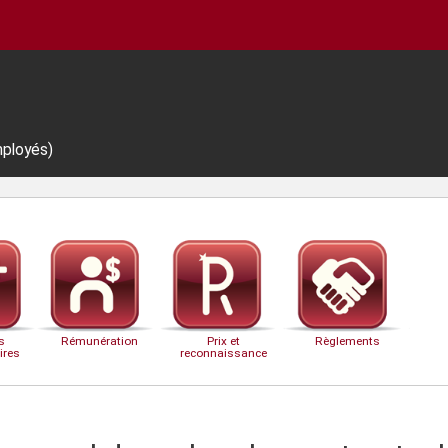
mployés)
s
Rémunération
Prix et
Règlements
ires
reconnaissance