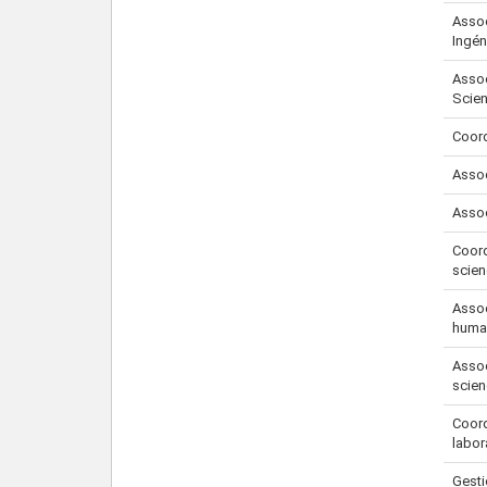
Assoc
Ingén
Assoc
Scien
Coord
Assoc
Assoc
Coord
scie
Assoc
huma
Assoc
scie
Coord
labor
Gesti