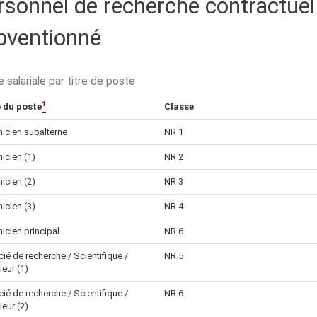
rsonnel de recherche contractuel
bventionné
 salariale par titre de poste
1
 du poste
Classe
icien subalterne
NR 1
icien (1)
NR 2
icien (2)
NR 3
icien (3)
NR 4
icien principal
NR 6
ié de recherche / Scientifique /
NR 5
ieur (1)
ié de recherche / Scientifique /
NR 6
ieur (2)