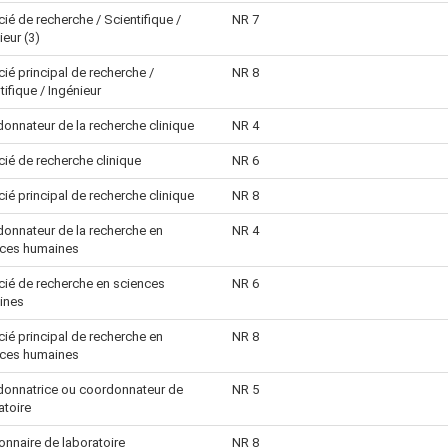
ié de recherche / Scientifique /
NR 7
ieur (3)
ié principal de recherche /
NR 8
tifique / Ingénieur
onnateur de la recherche clinique
NR 4
ié de recherche clinique
NR 6
ié principal de recherche clinique
NR 8
onnateur de la recherche en
NR 4
nces humaines
ié de recherche en sciences
NR 6
ines
ié principal de recherche en
NR 8
nces humaines
onnatrice ou coordonnateur de
NR 5
atoire
onnaire de laboratoire
NR 8