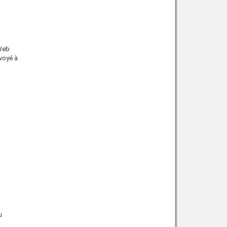
 Web
nvoyé à
u