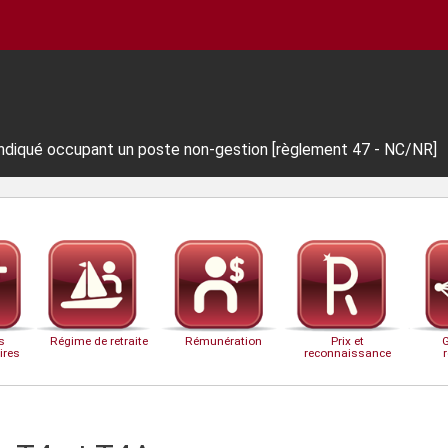
yndiqué occupant un poste non-gestion [règlement 47 - NC/NR]
s
Régime de retraite
Rémunération
Prix et
ires
reconnaissance