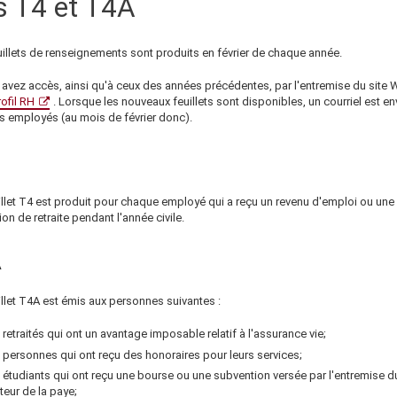
s T4 et T4A
uillets de renseignements sont produits en février de chaque année.
 avez accès, ainsi qu'à ceux des années précédentes, par l'entremise du site
ofil RH
. Lorsque les nouveaux feuillets sont disponibles, un courriel est e
es employés (au mois de février donc).
illet T4 est produit pour chaque employé qui a reçu un revenu d'emploi ou une
ion de retraite pendant l'année civile.
A
llet T4A est émis aux personnes suivantes :
 retraités qui ont un avantage imposable relatif à l'assurance vie;
 personnes qui ont reçu des honoraires pour leurs services;
 étudiants qui ont reçu une bourse ou une subvention versée par l'entremise d
teur de la paye;