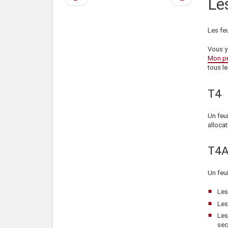
Le
précédente
suivante
Les fe
Vous y
Mon pr
tous l
T4
Un feu
allocat
T4
Un feui
Les
Les
Les
sec