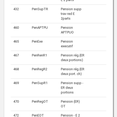
432
PenSupTR
Pension supp
trav red E
2parts
460
PenAPTPU
Pension
APTPUO
465
PenExe
Pension
executif
467
PenRenR1
Pension rég.(ER
deux portions)
468
PenRegR2
Pension rég.(ER
deux port. ch)
469
PenSupR1
Pension supp -
ER deux
portions
470
PenRegOT
Pension (ER)
OT
472
PenEOT
Pension - E 2