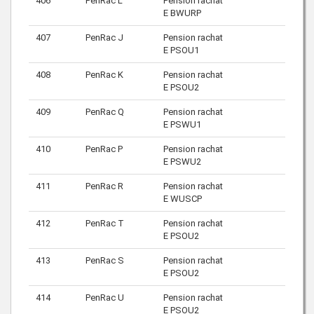
406
PenRac L
Pension rachat
E BWURP
407
PenRac J
Pension rachat
E PSOU1
408
PenRac K
Pension rachat
E PSOU2
409
PenRac Q
Pension rachat
E PSWU1
410
PenRac P
Pension rachat
E PSWU2
411
PenRac R
Pension rachat
E WUSCP
412
PenRac T
Pension rachat
E PSOU2
413
PenRac S
Pension rachat
E PSOU2
414
PenRac U
Pension rachat
E PSOU2