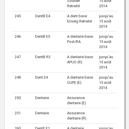
Soutien
15 août
Retraité
2014
245
DentB E4
A dent base
jusqu’au
Enseig Retraité
15 août
2014
246
DentB E5
A dentaire base
jusqu’au
Post/RA
15 août
2014
247
DentB R3
A dentaire base
jusqu’au
APUO (R)
15 août
2014
248
Dent E4
A dentaire base
jusqu’au
CUPE (E)
15 août
2014
250
Dentaire
Assurance
dentaire (E)
251
Dentaire
Assurance
dentaire (R)
260
DentF E1
A dentaire
jusqu’au