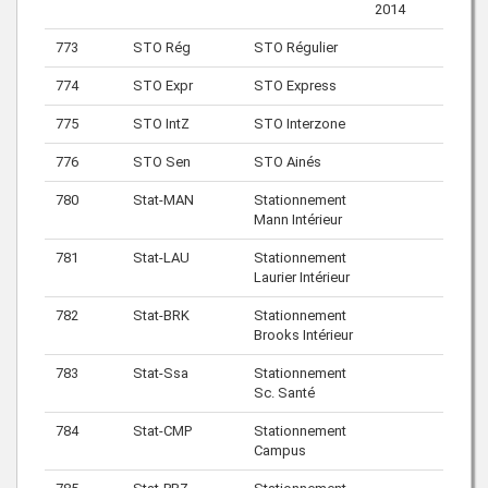
2014
773
STO Rég
STO Régulier
774
STO Expr
STO Express
775
STO IntZ
STO Interzone
776
STO Sen
STO Ainés
780
Stat-MAN
Stationnement
Mann Intérieur
781
Stat-LAU
Stationnement
Laurier Intérieur
782
Stat-BRK
Stationnement
Brooks Intérieur
783
Stat-Ssa
Stationnement
Sc. Santé
784
Stat-CMP
Stationnement
Campus