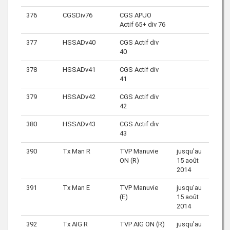
376
CGSDiv76
CGS APUO
Actif 65+ div 76
377
HSSADv40
CGS Actif div
40
378
HSSADv41
CGS Actif div
41
379
HSSADv42
CGS Actif div
42
380
HSSADv43
CGS Actif div
43
390
Tx Man R
TVP Manuvie
jusqu’au
ON (R)
15 août
2014
391
Tx Man E
TVP Manuvie
jusqu’au
(E)
15 août
2014
392
Tx AIG R
TVP AIG ON (R)
jusqu’au