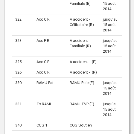
Familiale (E)
15 août
2014
322
Acc C R
A accident -
jusqu’au
Célibataire (R)
15 août
2014
323
Acc F R
A accident -
jusqu’au
Familiale (R)
15 août
2014
325
Acc C E
A accident - (E)
326
Acc C R
A accident - (R)
330
RAMU Pai
RAMU Paie (E)
jusqu’au
15 août
2014
331
Tx RAMU
RAMU TVP (E)
jusqu’au
15 août
2014
340
CGS 1
CGS Soutien