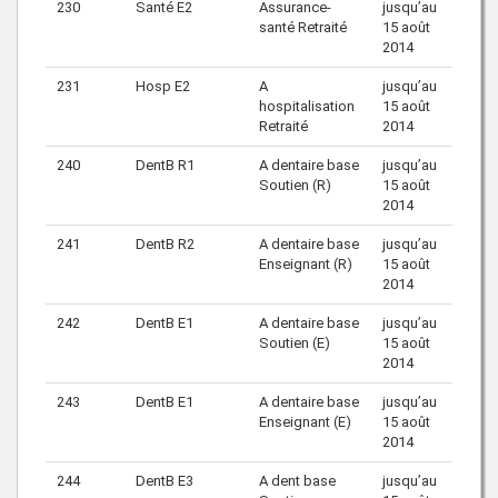
230
Santé E2
Assurance-
jusqu’au
santé Retraité
15 août
2014
231
Hosp E2
A
jusqu’au
hospitalisation
15 août
Retraité
2014
240
DentB R1
A dentaire base
jusqu’au
Soutien (R)
15 août
2014
241
DentB R2
A dentaire base
jusqu’au
Enseignant (R)
15 août
2014
242
DentB E1
A dentaire base
jusqu’au
Soutien (E)
15 août
2014
243
DentB E1
A dentaire base
jusqu’au
Enseignant (E)
15 août
2014
244
DentB E3
A dent base
jusqu’au