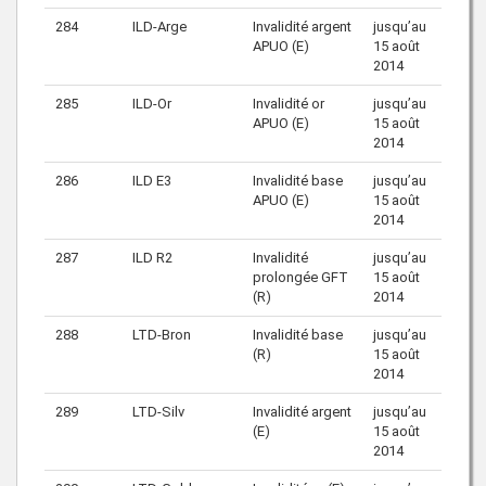
284
ILD-Arge
Invalidité argent
jusqu’au
APUO (E)
15 août
2014
285
ILD-Or
Invalidité or
jusqu’au
APUO (E)
15 août
2014
286
ILD E3
Invalidité base
jusqu’au
APUO (E)
15 août
2014
287
ILD R2
Invalidité
jusqu’au
prolongée GFT
15 août
(R)
2014
288
LTD-Bron
Invalidité base
jusqu’au
(R)
15 août
2014
289
LTD-Silv
Invalidité argent
jusqu’au
(E)
15 août
2014