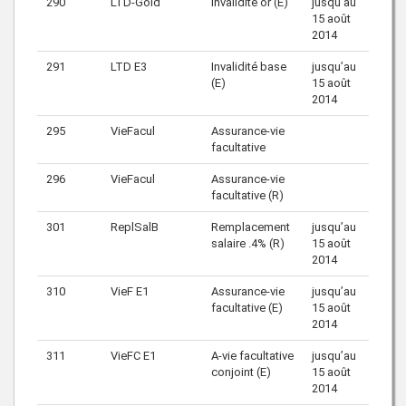
290
LTD-Gold
Invalidité or (E)
jusqu’au
15 août
2014
291
LTD E3
Invalidité base
jusqu’au
(E)
15 août
2014
295
VieFacul
Assurance-vie
facultative
296
VieFacul
Assurance-vie
facultative (R)
301
ReplSalB
Remplacement
jusqu’au
salaire .4% (R)
15 août
2014
310
VieF E1
Assurance-vie
jusqu’au
facultative (E)
15 août
2014
311
VieFC E1
A-vie facultative
jusqu’au
conjoint (E)
15 août
2014