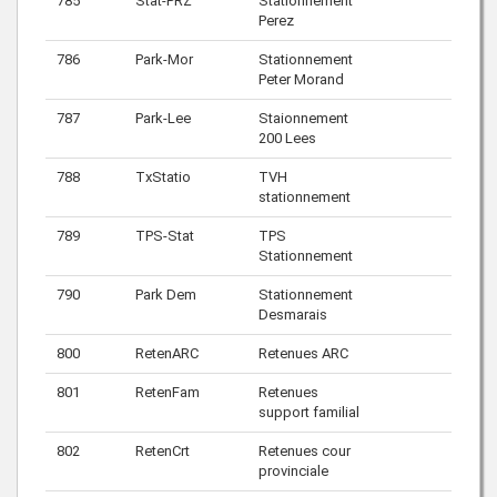
785
Stat-PRZ
Stationnement
Perez
786
Park-Mor
Stationnement
Peter Morand
787
Park-Lee
Staionnement
200 Lees
788
TxStatio
TVH
stationnement
789
TPS-Stat
TPS
Stationnement
790
Park Dem
Stationnement
Desmarais
800
RetenARC
Retenues ARC
801
RetenFam
Retenues
support familial
802
RetenCrt
Retenues cour
provinciale