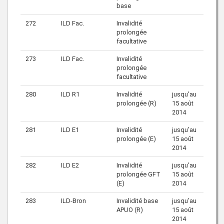
base
272
ILD Fac.
Invalidité
prolongée
facultative
273
ILD Fac.
Invalidité
prolongée
facultative
280
ILD R1
Invalidité
jusqu’au
prolongée (R)
15 août
2014
281
ILD E1
Invalidité
jusqu’au
prolongée (E)
15 août
2014
282
ILD E2
Invalidité
jusqu’au
prolongée GFT
15 août
(E)
2014
283
ILD-Bron
Invalidité base
jusqu’au
APUO (R)
15 août
2014