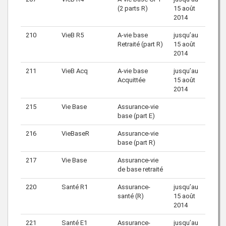
(2 parts R)
15 août
2014
210
VieB R5
A-vie base
jusqu’au
Retraité (part R)
15 août
2014
211
VieB Acq
A-vie base
jusqu’au
Acquittée
15 août
2014
215
Vie Base
Assurance-vie
base (part E)
216
VieBaseR
Assurance-vie
base (part R)
217
Vie Base
Assurance-vie
de base retraité
220
Santé R1
Assurance-
jusqu’au
santé (R)
15 août
2014
221
Santé E1
Assurance-
jusqu’au