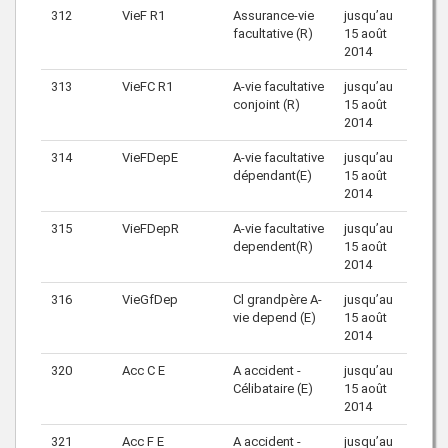
312
VieF R1
Assurance-vie
jusqu’au
facultative (R)
15 août
2014
313
VieFC R1
A-vie facultative
jusqu’au
conjoint (R)
15 août
2014
314
VieFDepE
A-vie facultative
jusqu’au
dépendant(E)
15 août
2014
315
VieFDepR
A-vie facultative
jusqu’au
dependent(R)
15 août
2014
316
VieGfDep
Cl grandpère A-
jusqu’au
vie depend (E)
15 août
2014
320
Acc C E
A accident -
jusqu’au
Célibataire (E)
15 août
2014
321
Acc F E
A accident -
jusqu’au