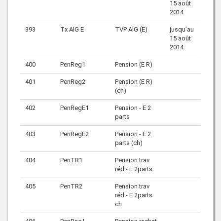
15 août
2014
393
Tx AIG E
TVP AIG (E)
jusqu’au
15 août
2014
400
PenReg1
Pension (E R)
401
PenReg2
Pension (E R)
(ch)
402
PenRegE1
Pension - E 2
parts
403
PenRegE2
Pension - E 2
parts (ch)
404
PenTR1
Pension trav
réd - E 2parts
405
PenTR2
Pension trav
réd - E 2parts
ch