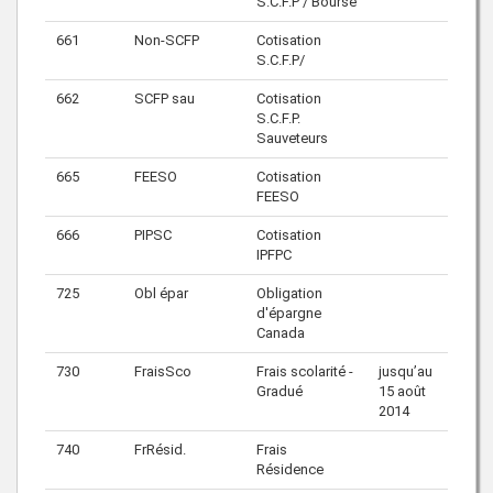
S.C.F.P / Bourse
661
Non-SCFP
Cotisation
S.C.F.P/
662
SCFP sau
Cotisation
S.C.F.P.
Sauveteurs
665
FEESO
Cotisation
FEESO
666
PIPSC
Cotisation
IPFPC
725
Obl épar
Obligation
d'épargne
Canada
730
FraisSco
Frais scolarité -
jusqu’au
Gradué
15 août
2014
740
FrRésid.
Frais
Résidence