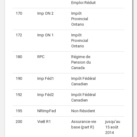
Emploi Réduit
170
Imp ON 2
Impôt
Provincial
Ontario
172
Imp ON 1
Impôt
Provincial
Ontario
180
RPC
Régime de
Pension du
Canada
190
Imp Féd1
Impôt Fédéral
Canadien
192
Imp Féd2
Impôt Fédéral
Canadien
195
NRImpFed
Non Résident
200
VieB R1
Assurance-vie
jusqu’au
base (part R)
15 août
2014