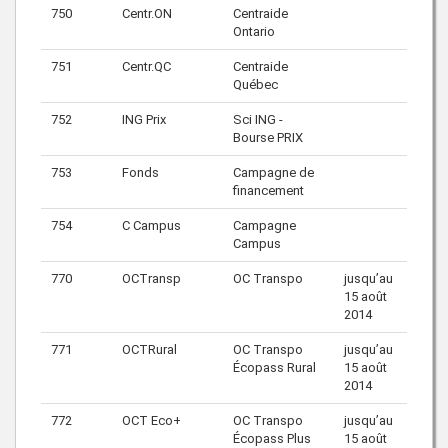
750
Centr.ON
Centraide
Ontario
751
Centr.QC
Centraide
Québec
752
ING Prix
Sci ING -
Bourse PRIX
753
Fonds
Campagne de
financement
754
C Campus
Campagne
Campus
770
OCTransp
OC Transpo
jusqu’au
15 août
2014
771
OCTRural
OC Transpo
jusqu’au
Écopass Rural
15 août
2014
772
OCT Eco+
OC Transpo
jusqu’au
Écopass Plus
15 août