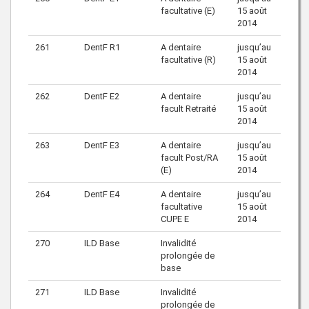
facultative (E)
15 août
2014
261
DentF R1
A dentaire
jusqu’au
facultative (R)
15 août
2014
262
DentF E2
A dentaire
jusqu’au
facult Retraité
15 août
2014
263
DentF E3
A dentaire
jusqu’au
facult Post/RA
15 août
(E)
2014
264
DentF E4
A dentaire
jusqu’au
facultative
15 août
CUPE E
2014
270
ILD Base
Invalidité
prolongée de
base
271
ILD Base
Invalidité
prolongée de