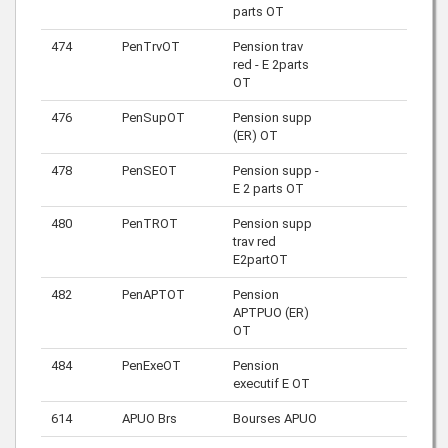
parts OT
474
PenTrvOT
Pension trav
red - E 2parts
OT
476
PenSupOT
Pension supp
(ER) OT
478
PenSEOT
Pension supp -
E 2 parts OT
480
PenTROT
Pension supp
trav red
E2partOT
482
PenAPTOT
Pension
APTPUO (ER)
OT
484
PenExeOT
Pension
executif E OT
614
APUO Brs
Bourses APUO